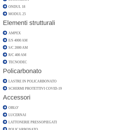
ONDUL 18
MODUL 25
Elementi strutturali
AMPEX
E/S 4000 AM
S/C 2000 AM
R/C 400 AM
TECNODEC
Policarbonato
LASTRE IN POLICARBONATO
SCHERMI PROTETTIVI COVID-19
Accessori
OBLO'
LUCERNAI
LATTONERIE PRESSOPIEGATI
POLICARBONATO