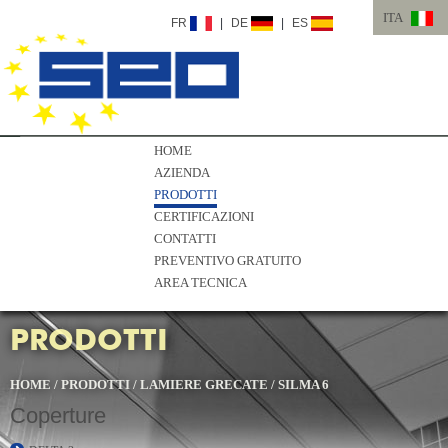
ITA
FR
|
DE
|
ES
ITA
ENG
HOME
AZIENDA
PRODOTTI
CERTIFICAZIONI
CONTATTI
PREVENTIVO GRATUITO
AREA TECNICA
PRODOTTI
HOME
/
PRODOTTI
/
LAMIERE GRECATE
/
SILMA 6
Coperture