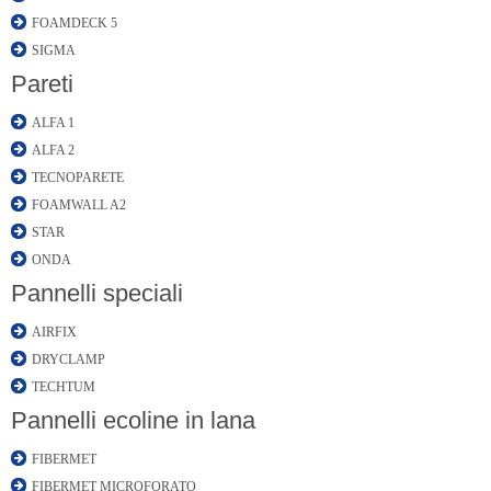
FOAMDECK 5
SIGMA
Pareti
ALFA 1
ALFA 2
TECNOPARETE
FOAMWALL A2
STAR
ONDA
Pannelli speciali
AIRFIX
DRYCLAMP
TECHTUM
Pannelli ecoline in lana
FIBERMET
FIBERMET MICROFORATO