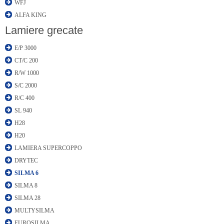
WFJ
ALFA KING
Lamiere grecate
E/P 3000
CT/C 200
R/W 1000
S/C 2000
R/C 400
SL 940
H28
H20
LAMIERA SUPERCOPPO
DRYTEC
SILMA 6
SILMA 8
SILMA 28
MULTYSILMA
EUROSILMA