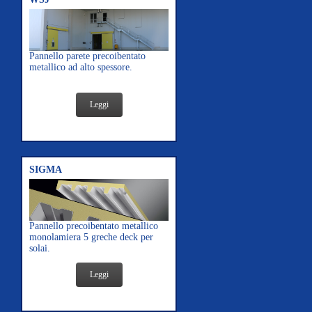
Pannello parete precoibentato
metallico ad alto spessore.
Leggi
SIGMA
Pannello precoibentato metallico
monolamiera 5 greche deck per
solai.
Leggi