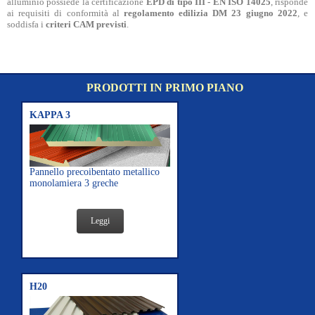
alluminio possiede la certificazione
EPD di tipo III - EN ISO 14025
, risponde
ai requisiti di conformità al
regolamento edilizia DM 23 giugno 2022
, e
soddisfa i
criteri CAM previsti
.
PRODOTTI IN PRIMO PIANO
KAPPA 3
Pannello precoibentato metallico
monolamiera 3 greche
Leggi
H20