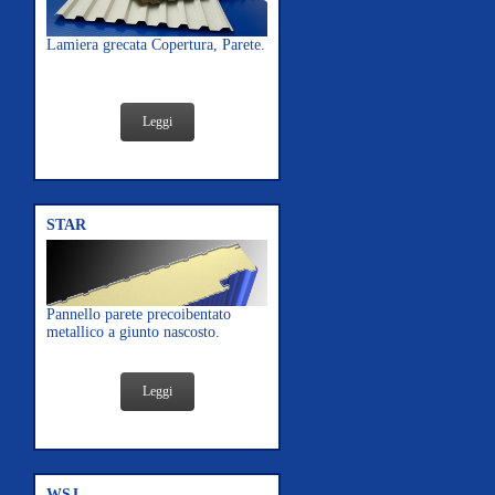
Lamiera grecata Copertura, Parete.
Leggi
STAR
Pannello parete precoibentato
metallico a giunto nascosto.
Leggi
WSJ